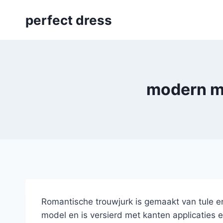
Skip
perfect dress
to
content
modern me
Romantische trouwjurk is gemaakt van tule en 
model en is versierd met kanten applicaties e