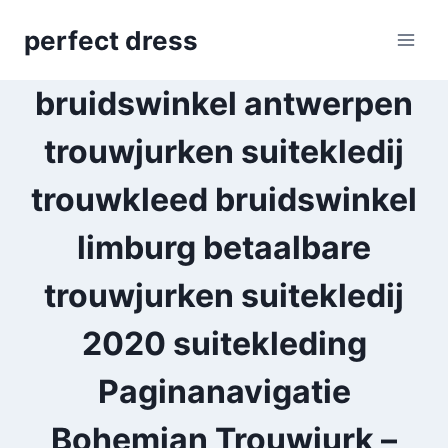
Skip
perfect dress
to
content
bruidswinkel antwerpen
trouwjurken suitekledij
trouwkleed bruidswinkel
limburg betaalbare
trouwjurken suitekledij
2020 suitekleding
Paginanavigatie
Bohemian Trouwjurk –