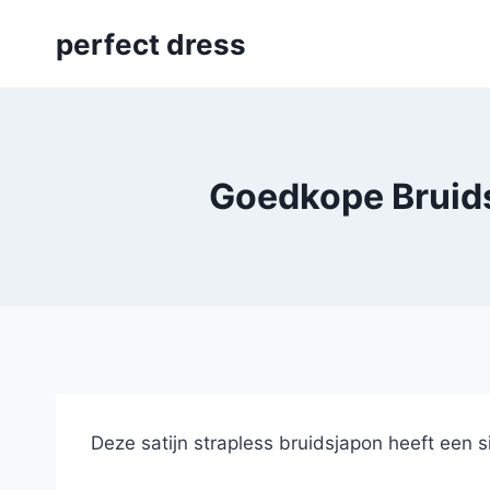
Skip
perfect dress
to
content
Goedkope Bruids
Deze satijn strapless bruidsjapon heeft een s