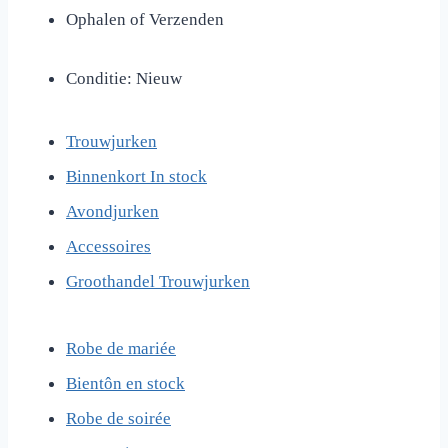
Ophalen of Verzenden
Conditie: Nieuw
Trouwjurken
Binnenkort In stock
Avondjurken
Accessoires
Groothandel Trouwjurken
Robe de mari
é
e
Bient
ô
n en stock
Robe de soir
é
e