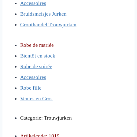
Accessoires
Bruidsmeisjes Jurken
Groothandel Trouwjurken
Robe de mari
é
e
Bient
ô
t en stock
Robe de soir
é
e
Accessoires
Robe fille
Ventes en Gros
Categorie: Trouwjurken
Artikelcode: 1019